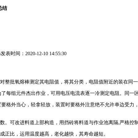
总结
5
发表时间：2020-12-10 14:55:30
对整批氧熔棒测定其电阻值，将其分类，电阻值附近的装在同一
值》，为了每组元件杰出作业，可用电压电流表逐一冷测定电阻。同
装置要格外当心，轻拿轻放，装置时要格外注意绝不允许单边受力
寿数。可改进料道上部构造，用挡砖将料道与作业池离隔,严格控
度成正比，运用温度越高，老化越快，其寿命越短。