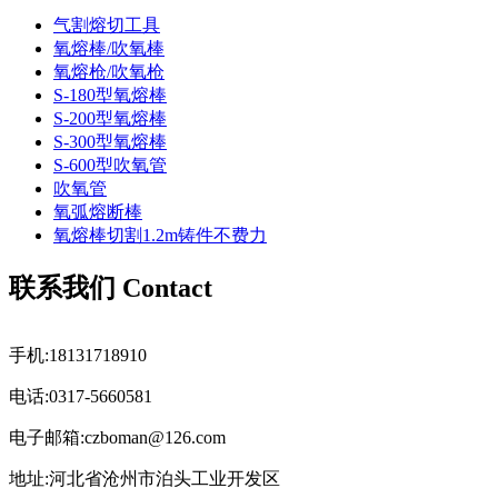
气割熔切工具
氧熔棒/吹氧棒
氧熔枪/吹氧枪
S-180型氧熔棒
S-200型氧熔棒
S-300型氧熔棒
S-600型吹氧管
吹氧管
氧弧熔断棒
氧熔棒切割1.2m铸件不费力
联系我们 Contact
手机:18131718910
电话:0317-5660581
电子邮箱:czboman@126.com
地址:河北省沧州市泊头工业开发区