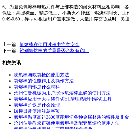
6、为避免氧熔棒电热元件与上部构造的耐火材料互相影响，
保证：高强碳丝、精炼做工、不断火不掉丝、燃烧时间长、工作效率高，氧熔
0.49-0.69，异型可根据用户需求定做，大量库存交货及时，欢迎新
上一篇 :
氧熔棒在使用过程中注意安全
下一篇 :
辨别氧熔棒的质量是否合格有窍门
相关资讯
吹氧棒与吹氧枪的使用方法
氧熔棒的性能作用及操作方法
氧熔棒内部是什么材料
沧州伯曼机械为用户演示氧熔棒正确的使用方法
氧熔棒应用于大型铸件切割,清理粘砂用熔切工具
氧熔棒割铁是什么原理
碳棒日常使用注意事项
氧熔棒温度高达3600度能熔切各种金属材质的铸件及非
​沧州伯曼教您正确使用氧熔棒及配套氧熔枪使用方法