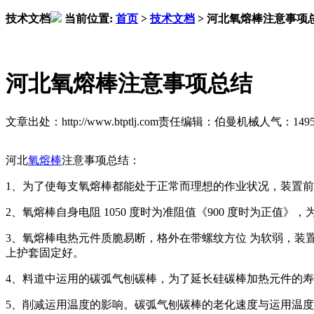
技术文档
当前位置:
首页
>
技术文档
>
河北氧熔棒注意事项
河北氧熔棒注意事项总结
文章出处：http://www.btptlj.com
责任编辑：伯曼机械
人气：
149
河北
氧熔棒
注意事项总结：
1、为了使每支氧熔棒都能处于正常而理想的作业状况，装置前
2、氧熔棒自身电阻 1050 度时为准阻值《900 度时为正
3、氧熔棒电热元件质脆易断，格外在带螺纹方位 为软弱，
上护套固定好。
4、料道中运用的碳弧气刨碳棒，为了延长硅碳棒加热元件的
5、削减运用温度的影响。碳弧气刨碳棒的老化速度与运用温