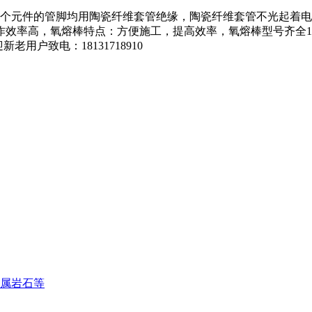
各个元件的管脚均用陶瓷纤维套管绝缘，陶瓷纤维套管不光起着电
棒特点：方便施工，提高效率，氧熔棒型号齐全12*1800mm 12.
老用户致电：18131718910
金属岩石等