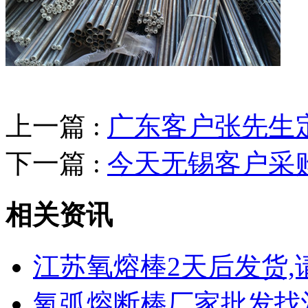
上一篇 :
广东客户张先生定
下一篇 :
今天无锡客户采
相关资讯
江苏氧熔棒2天后发货
氧弧熔断棒厂家批发找