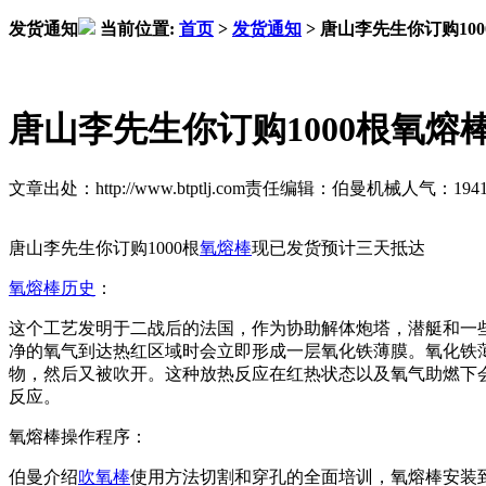
发货通知
当前位置:
首页
>
发货通知
>
唐山李先生你订购10
唐山李先生你订购1000根氧
文章出处：http://www.btptlj.com
责任编辑：伯曼机械
人气：
194
唐山李先生你订购1000根
氧熔棒
现已发货预计三天抵达
氧熔棒历史
：
这个工艺发明于二战后的法国，作为协助解体炮塔，潜艇和一
净的氧气到达热红区域时会立即形成一层氧化铁薄膜。氧化铁薄膜的
物，然后又被吹开。这种放热反应在红热状态以及氧气助燃下
反应。
氧熔棒操作程序：
伯曼介绍
吹氧棒
使用方法切割和穿孔的全面培训，氧熔棒安装到氧