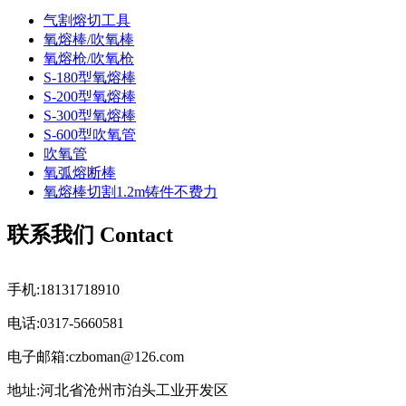
气割熔切工具
氧熔棒/吹氧棒
氧熔枪/吹氧枪
S-180型氧熔棒
S-200型氧熔棒
S-300型氧熔棒
S-600型吹氧管
吹氧管
氧弧熔断棒
氧熔棒切割1.2m铸件不费力
联系我们 Contact
手机:18131718910
电话:0317-5660581
电子邮箱:czboman@126.com
地址:河北省沧州市泊头工业开发区