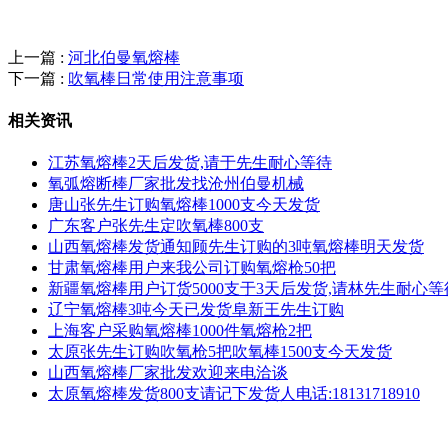
上一篇 :
河北伯曼氧熔棒
下一篇 :
吹氧棒日常使用注意事项
相关资讯
江苏氧熔棒2天后发货,请于先生耐心等待
氧弧熔断棒厂家批发找沧州伯曼机械
唐山张先生订购​氧熔棒1000支今天发货
广东客户张先生定吹氧棒800支
山西氧熔棒发货通知顾先生订购的3吨氧熔棒明天发货
甘肃氧熔棒用户来我公司订购氧熔枪50把
新疆氧熔棒用户订货5000支于3天后发货,请林先生耐心等
辽宁氧熔棒3吨今天已发货阜新王先生订购
上海客户采购氧熔棒1000件氧熔枪2把
太原张先生订购吹氧枪5把吹氧棒1500支今天发货
山西氧熔棒厂家批发欢迎来电洽谈
太原氧熔棒发货800支请记下发货人电话:18131718910